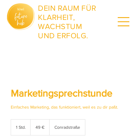
DEIN RAUM FÜR
KLARHEIT,
WACHSTUM
UND ERFOLG.
Marketingsprechstunde
Einfaches Marketing, das funktioniert, weil es zu dir paßt.
49
Euro
1 Std.
1
49 €
Conradstraße
S